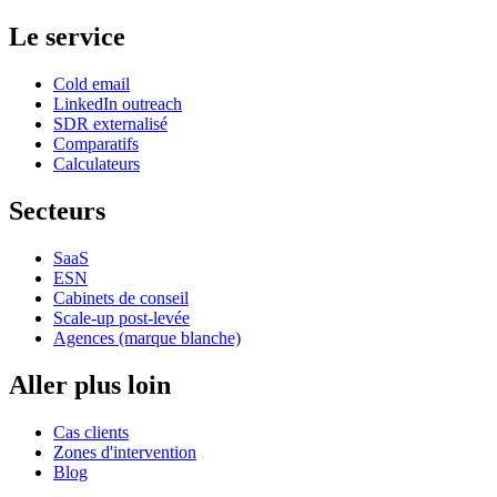
Le service
Cold email
LinkedIn outreach
SDR externalisé
Comparatifs
Calculateurs
Secteurs
SaaS
ESN
Cabinets de conseil
Scale-up post-levée
Agences (marque blanche)
Aller plus loin
Cas clients
Zones d'intervention
Blog