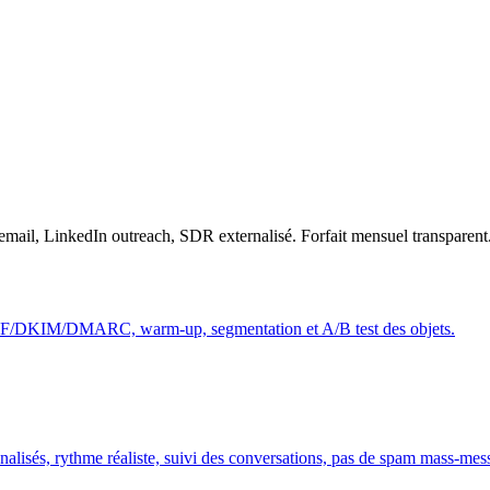
 email, LinkedIn outreach, SDR externalisé. Forfait mensuel transparent
e SPF/DKIM/DMARC, warm-up, segmentation et A/B test des objets.
nalisés, rythme réaliste, suivi des conversations, pas de spam mass-mes