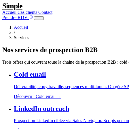
Simple
Aller au contenu
Accueil
Cas clients
Contact
Prendre RDV
Accueil
/
Services
Nos services de prospection B2B
Trois offres qui couvrent toute la chaîne de la prospection B2B : cold
Cold email
Délivrabilité, copy travaillé, séquences multi-touch. On gèr
Découvrir : Cold email →
LinkedIn outreach
Prospection LinkedIn ciblée via Sales Navigator. Scripts person