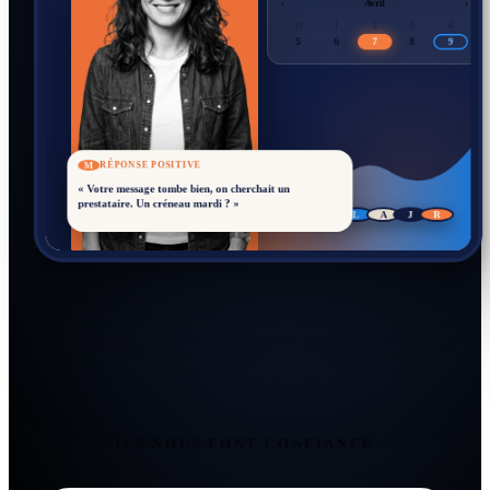
‹
Avril
›
31
1
2
3
4
5
6
7
8
9
M
RÉPONSE POSITIVE
« Votre message tombe bien, on cherchait un
prestataire. Un créneau mardi ? »
S
L
A
J
R
WILCO
Partenaire
ILS NOUS FONT CONFIANCE