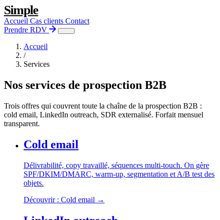
Simple
Aller au contenu
Accueil
Cas clients
Contact
Prendre RDV
Accueil
/
Services
Nos services de prospection B2B
Trois offres qui couvrent toute la chaîne de la prospection B2B :
cold email, LinkedIn outreach, SDR externalisé. Forfait mensuel
transparent.
Cold email
Délivrabilité, copy travaillé, séquences multi-touch. On gère
SPF/DKIM/DMARC, warm-up, segmentation et A/B test des
objets.
Découvrir : Cold email →