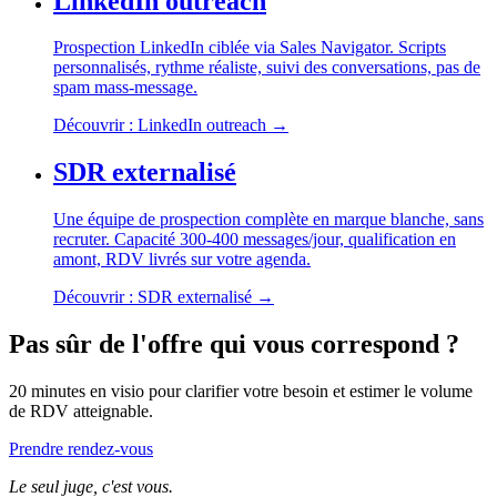
LinkedIn outreach
Prospection LinkedIn ciblée via Sales Navigator. Scripts
personnalisés, rythme réaliste, suivi des conversations, pas de
spam mass-message.
Découvrir : LinkedIn outreach →
SDR externalisé
Une équipe de prospection complète en marque blanche, sans
recruter. Capacité 300-400 messages/jour, qualification en
amont, RDV livrés sur votre agenda.
Découvrir : SDR externalisé →
Pas sûr de l'offre qui vous correspond ?
20 minutes en visio pour clarifier votre besoin et estimer le volume
de RDV atteignable.
Prendre rendez-vous
Le seul juge, c'est vous.